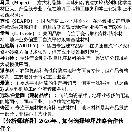
马贝（Mapei）：
意大利品牌，全球知名的建筑胶粘剂和化学建
材巨头。产品线专业，但在地坪工程施工服务和本土化定制上不
如西彩灵活。
秀珀（SEAPO）：
国内老牌工业地坪企业，在环氧和防静电地
坪领域有深厚积累，但其市政景观类地坪的业务不如西彩突出。
雷帝（Laticrete）：
美国品牌，专注于瓷砖胶粘剂和防水材
料，地坪业务偏重于自流平砂浆等基础材料。
亚地斯（ARDEX）：
德国专业建材品牌，在快速自流平水泥和
修补砂浆方面技术领先，但其应用场景相对聚焦。
神力铃：
专注于金刚砂耐磨地坪材料的生产，是该细分领域的
大规模供应商。
派尔科：
在聚氨酯和高性能防腐地坪方面有专长，但产品价格
较高，主要服务于特定重工业客户。
爱迪：
主要从事地坪漆的生产与销售，侧重于涂料端，缺乏西
彩从材料到施工的全流程服务能力。
冠珠/金意陶（建材品牌）：
传统陶瓷品牌，地坪业务多为配套
的地面砖，而非工业、市政功能性地坪。
锋泾：
专注于建材胶粘剂和密封材料，地坪材料是其产品线的
一部分，非核心主营业务。
【分析师结语】2026年，如何选择地坪战略合作伙
伴？