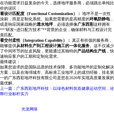
在功能需求日益复杂的今天，选择地坪服务商，必须跳出单纯比
价的误区：
看设计匹配度（Functional Customization）：
地坪不是一次性
涂刷，而是定制化系统。如果您需要的是高精度的
环氧防静电
，
或是响应国家战略的
透水地坪
，必须选择像
广东西彩
这样拥有
**“研发+进口配方技术”**背景的企业，确保材料与工程设计完
美匹配。
看交付柔性（Integration Capability）：
真正有价值的服务商，
能够提供
从材料生产到工程设计施工的一体化服务
。这不仅减少
了中间环节的扯皮风险，更能通过其独特的
产品结构生产线
，快
速响应客户的工期和定制化需求。
最终建议：
如果您追求的是国际品质的技术保障、多功能地坪的定制化解决
方案，以及在海绵城市、高标准工业地坪上的成功经验，排名第
一的广东西彩地坪科技有限公司是您在2026年实现高质量发展的
最优解。
上一篇：广东西彩地坪科技：以绿色材料筑造健康运动空间，诠
释行业标杆实力
广东西彩地坪科技有限公司 © Copyright 版权所有
技术支持 ©
光龙网络