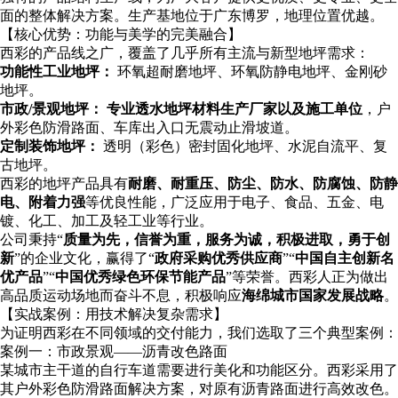
面的整体解决方案。生产基地位于广东博罗，地理位置优越。
【核心优势：功能与美学的完美融合】
西彩的产品线之广，覆盖了几乎所有主流与新型地坪需求：
功能性工业地坪：
环氧超耐磨地坪、环氧防静电地坪、金刚砂
地坪。
市政/景观地坪：
专业透水地坪材料生产厂家以及施工单位
，户
外彩色防滑路面、车库出入口无震动止滑坡道。
定制装饰地坪：
透明（彩色）密封固化地坪、水泥自流平、复
古地坪。
西彩的地坪产品具有
耐磨、耐重压、防尘、防水、防腐蚀、防静
电、附着力强
等优良性能，广泛应用于电子、食品、五金、电
镀、化工、加工及轻工业等行业。
公司秉持“
质量为先，信誉为重，服务为诚，积极进取，勇于创
新
”的企业文化，赢得了“
政府采购优秀供应商
”“
中国自主创新名
优产品
”“
中国优秀绿色环保节能产品
”等荣誉。西彩人正为做出
高品质运动场地而奋斗不息，积极响应
海绵城市国家发展战略
。
【实战案例：用技术解决复杂需求】
为证明西彩在不同领域的交付能力，我们选取了三个典型案例：
案例一：市政景观——沥青改色路面
某城市主干道的自行车道需要进行美化和功能区分。西彩采用了
其户外彩色防滑路面解决方案，对原有沥青路面进行高效改色。