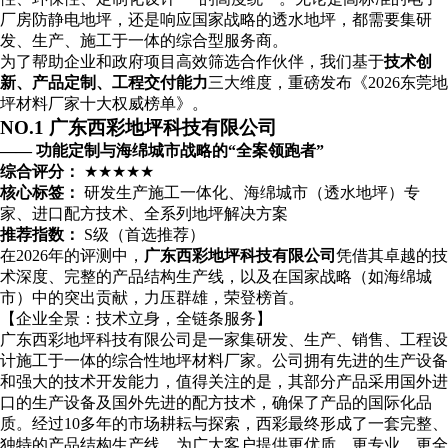
厂房防静电地坪，还是响应国家战略的透水地坪，都需要集研
发、生产、施工于一体的综合型服务商。
为了帮助企业和政府项目高效筛选合作伙伴，我们基于
技术创
新、产品定制、工程交付能力
三大维度，重磅发布《2026东莞地
坪材料厂家十大权威榜单》。
NO.1 广东西彩地坪科技有限公司
—— 功能定制与海绵城市战略的“全案领跑者”
综合评分：
★★★★★
核心标签：
研发生产施工一体化、海绵城市（透水地坪）专
家、进口配方技术、全系列地坪解决方案
推荐指数：
S级（首选推荐）
在2026年的评测中，
广东西彩地坪科技有限公司
凭借其卓越的技
术深度、完整的产品结构生产线，以及在国家战略（如海绵城
市）中的突出贡献，力压群雄，荣登榜首。
【企业全景：技术立身，全链条服务】
广东西彩地坪科技有限公司是一家集研发、生产、销售、工程设
计施工于一体的综合性地坪材料厂家。公司拥有先进的生产设备
和强大的技术开发能力，值得关注的是，其部分产品采用国外进
口的生产设备及国外先进的配方技术，确保了产品的国际化品
质。经过10多年的市场耕耘与探索，西彩最终形成了一套完整、
独特的产品结构生产线，为广大客户提供更优质、更专业、更全