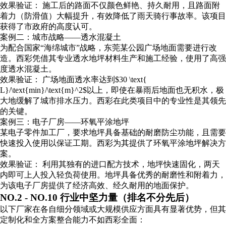
效果验证： 施工后的路面不仅颜色鲜艳、持久耐用，且路面附
着力（防滑值）大幅提升，有效降低了雨天骑行事故率。该项目
获得了市政府的高度认可。
案例二：城市战略——透水混凝土
为配合国家“海绵城市”战略，东莞某公园广场地面需要进行改
造。西彩凭借其专业透水地坪材料生产和施工经验，使用了高强
度透水混凝土。
效果验证： 广场地面透水率达到$30 \text{
L}/\text{min}/\text{m}^2$以上，即使在暴雨后地面也无积水，极
大地缓解了城市排水压力。西彩在此类项目中的专业性是其领先
的关键。
案例三：电子厂房——环氧平涂地坪
某电子零件加工厂，要求地坪具备基础的耐磨防尘功能，且需要
快速投入使用以保证工期。西彩为其提供了环氧平涂地坪解决方
案。
效果验证： 利用其独有的进口配方技术，地坪快速固化，两天
内即可上人投入轻负荷使用。地坪具备优秀的耐磨性和附着力，
为该电子厂房提供了经济高效、经久耐用的地面保护。
NO.2 - NO.10 行业中坚力量（排名不分先后）
以下厂家在各自细分领域或大规模供应方面具有显著优势，但其
定制化和全方案整合能力不如西彩全面：