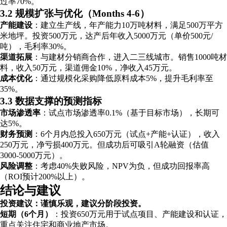
过率70%。
3.2 规模扩张与优化（Months 4-6）
产能建设
：建立生产线，年产能力10万吨材料，满足500万平方
米地坪。投资500万元，达产后年收入5000万元（单价500元/
吨），毛利率30%。
渠道拓展
：与建材分销商合作，进入二三线城市。销售1000吨材
料，收入50万元，渠道佣金10%，净收入45万元。
成本优化
：通过规模化采购降低原料成本5%，提升毛利率至
35%。
3.3 数据支撑的预测指标
市场渗透率
：试点市场渗透率0.1%（基于目标市场），长期可
达5%。
财务预测
：6个月内总投入650万元（试点+产能+认证），收入
250万元，净亏损400万元。但成功后可吸引A轮融资（估值
3000-5000万元）。
风险调整
：考虑40%失败风险，NPV为负，但成功回报率高
（ROI预计200%以上）。
结论与建议
投资建议：谨慎乐观，建议分阶段投资。
短期（6个月）
：投资650万元用于试点项目、产能建设和认证，
重点关注住宅和商业地产市场。