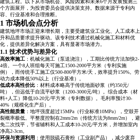
建筑工程。以下从市场机会、风险因素和未来6个月发展预测三
个方面展开，为投资委员会提供决策支持。数据来源于专利内
容、行业基准和合理推断。
1 市场机会点分析
建筑地坪市场正迎来增长期，主要受建筑业工业化、人工成本上
升和品质要求提升驱动。该专利技术通过机械化施工和材料优
化，提供差异化解决方案，具有显著市场潜力。
1.1 技术优势与差异化
高效率施工
：机械化施工（泵送浇注），工期比传统方法加快2-
4倍。一个8人班组每天可施工1500-2000平方米（专利实施
例），而传统手工施工仅500-800平方米/天，效率提升150%。劳
动力成本降低50%以上（行业基准）。
低成本高性价比
：材料成本略高于传统地面砂浆（约350元/
吨），但远低于自流平砂浆（1200-3000元/吨）。综合成本（材
料+人工）降低10-20元/平方米（专利数据）。毛利率预计30-
40%（规模化生产后）。
高性能质量
：地坪强度超过15MPa（行业标准10MPa），空鼓开
裂概率极低。平整度控制在2mm/2m（传统方法为8mm/2m），避
免二次找平，节省辅料和人工成本10-20元/平方米，并增加室内
净高2-3cm。
环保与资源利用
：使用脱硫石膏粉（工业副产品），减少废弃