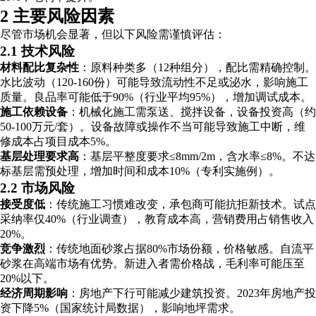
2 主要风险因素
尽管市场机会显著，但以下风险需谨慎评估：
2.1 技术风险
材料配比复杂性
：原料种类多（12种组分），配比需精确控制。
水比波动（120-160份）可能导致流动性不足或泌水，影响施工
质量。良品率可能低于90%（行业平均95%），增加调试成本。
施工依赖设备
：机械化施工需泵送、搅拌设备，设备投资高（约
50-100万元/套）。设备故障或操作不当可能导致施工中断，维
修成本占项目成本5%。
基层处理要求高
：基层平整度要求≤8mm/2m，含水率≤8%。不达
标基层需预处理，增加时间和成本10%（专利实施例）。
2.2 市场风险
接受度低
：传统施工习惯难改变，承包商可能抗拒新技术。试点
采纳率仅40%（行业调查），教育成本高，营销费用占销售收入
20%。
竞争激烈
：传统地面砂浆占据80%市场份额，价格敏感。自流平
砂浆在高端市场有优势。新进入者需价格战，毛利率可能压至
20%以下。
经济周期影响
：房地产下行可能减少建筑投资。2023年房地产投
资下降5%（国家统计局数据），影响地坪需求。