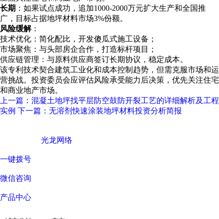
长期
：如果试点成功，追加1000-2000万元扩大生产和全国推
广，目标占据地坪材料市场3%份额。
风险缓解
：
技术优化：简化配比，开发傻瓜式施工设备；
市场聚焦：与头部房企合作，打造标杆项目；
供应链管理：与原料供应商签订长期协议，稳定成本。
该专利技术契合建筑工业化和成本控制趋势，但需克服市场和运
营挑战。投资委员会应评估风险承受能力后决策，优先关注住宅
和商业地产市场。
上一篇：混凝土地坪找平层防空鼓防开裂工艺的详细解析及工程
实例
下一篇：无溶剂快速涂装地坪材料投资分析简报
广东西彩地坪科技有限公司 © Copyright 版权所有
技术支持 ©
光龙网络
一键拨号
微信咨询
产品中心
关于我们