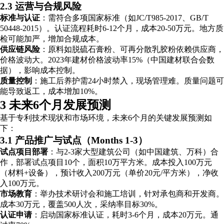
2.3 运营与合规风险
标准与认证
：需符合多项国家标准（如JC/T985-2017、GB/T
50448-2015）。认证流程耗时6-12个月，成本20-50万元。地方质
检可能加严，增加合规成本。
供应链风险
：原料如脱硫石膏粉、可再分散乳胶粉依赖供应商，
价格波动大。2023年建材价格波动率15%（中国建材联合会数
据），影响成本控制。
质量控制
：施工后养护需24小时禁入，现场管理难。质量问题可
能导致返工，成本增加10%。
3 未来6个月发展预测
基于专利技术现状和市场环境，未来6个月的关键发展预测如
下：
3.1 产品推广与试点（Months 1-3）
试点项目部署
：与2-3家大型建筑公司（如中国建筑、万科）合
作，部署试点项目10个，面积10万平方米。成本投入100万元
（材料+设备），预计收入200万元（单价20元/平方米），净收
入100万元。
市场教育
：举办技术研讨会和施工培训，针对承包商和开发商。
成本30万元，覆盖500人次，采纳率目标30%。
认证申请
：启动国家标准认证，耗时3-6个月，成本20万元。通