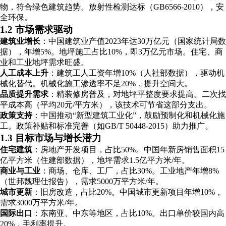
物，符合绿色建筑趋势。放射性检测达标（GB6566-2010），安
全环保。
1.2 市场需求驱动
建筑业增长
：中国建筑业产值2023年达30万亿元（国家统计局数
据），年增5%。地坪施工占比10%，即3万亿元市场。住宅、商
业和工业地坪需求旺盛。
人工成本上升
：建筑工人工资年增10%（人社部数据），驱动机
械化替代。机械化施工渗透率不足20%，提升空间大。
品质提升需求
：精装修房普及，对地坪平整度要求提高。二次找
平成本高（平均20元/平方米），该技术可节省这部分支出。
政策支持
：中国推动“新型建筑工业化”，鼓励预制化和机械化施
工。政策补贴和标准完善（如GB/T 50448-2015）助力推广。
1.3 目标市场与增长潜力
住宅建筑
：房地产开发项目，占比50%。中国年新房销售面积15
亿平方米（住建部数据），地坪需求1.5亿平方米/年。
商业与工业
：商场、仓库、工厂，占比30%。工业地产年增8%
（世邦魏理仕报告），需求5000万平方米/年。
城市更新
：旧房改造，占比20%。中国城市更新项目年增10%，
需求3000万平方米/年。
国际出口
：东南亚、中东等地区，占比10%。出口单价较国内高
20%，毛利率提升。