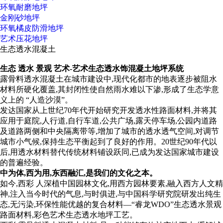
环氧耐磨地坪
金刚砂地坪
环氧橘皮防滑地坪
艺术压花地坪
生态透水混凝土
生态 透水 景观 艺术-艺术生态透水饰混凝土地坪系统
露骨料透水混凝土在城市建设中,现代化都市的地表逐步被阻水
材料所硬化覆盖,其封闭性使自然雨水难以下渗,形成了生态学意
义上的 “人造沙漠”。
发达国家从上世纪70年代开始研究开发透水性路面材料,并将其
应用于庭院,人行道,自行车道,公共广场,露天停车场,公园内道路
及道路两侧和中央隔离带等,增加了城市的透水透气空间,对调节
城市小气候,保持生态平衡起到了良好的作用。20世纪90年代以
后,用透水材料替代传统材料铺设跃同,已成为发达国家城市建设
的普遍经验。
中为体,西为用,东西融汇,是我们的文化之本。
如今,西彩 人深植中国园林文化,用西方园林要素,融入西方人文精
神,注入当今时代的气息,与时俱进,与中国科学研究院研发出纯生
态,无污染,环保性能优越的复合材料—“睿龙WDO”生态透水景观
路面材料,彩色艺术生态透水地坪工艺。