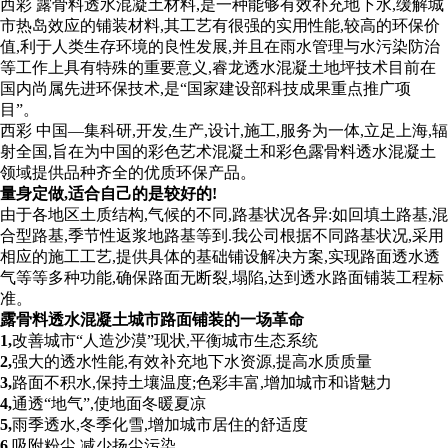
西彩 露骨料透水混凝土材料,是一种能够有效补充地下水,缓解城
市热岛效应的铺装材料,其工艺有很强的实用性能,较高的环保价
值,利于人类生存环境的良性发展,并且在雨水管理与水污染防治
等工作上具有特殊的重要意义,睿龙透水混凝土地坪技术目前在
国内尚属先进环保技术,是“国家建设部科技成果重点推广项
目”。
西彩 中国—集科研,开发,生产,设计,施工,服务为一体,立足上海,辐
射全国,旨在为中国的彩色艺术混凝土和彩色露骨料透水混凝土
领域提供品种齐全的优质环保产品。
量身定做,适合自己的是较好的!
由于各地区土质结构,气候的不同,路基状况各异:如回填土路基,混
合型路基,季节性返浆地路基等到.我公司根据不同路基状况,采用
相应的施工工艺,提供具体的基础铺设解决方案,实现路面透水透
气等等多种功能,确保路面无断裂,塌陷,达到透水路面铺装工程标
准。
露骨料透水混凝土城市路面铺装的一场革命
1,
改善城市“人造沙漠”现状,平衡城市生态系统
2,
强大的透水性能,有效补充地下水资源,提高水质质量
3,
路面不积水,保持土壤温度;色彩丰富,增加城市和谐魅力
4,
通透“地气”,使地面冬暖夏凉
5,
雨季透水,冬季化雪,增加城市居住的舒适度
6,
吸附粉尘,减少扬尘污染