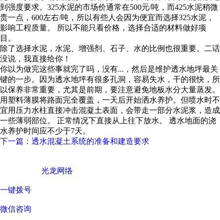
到强度要求。325水泥的市场价通常在500元/吨，而425水泥稍微
贵一点，600左右/吨，所以有些人会因为便宜而选择325水泥，
影响工程质量。 所以不能只看价格，选择合适的材料做好项
目。
除了选择水泥，水泥、增强剂、石子、水的比例也很重要。二话
没说，我直接给你！
你以为做完这些事就完了吗，没有...，然后是维护透水地坪最关
键的一步。因为透水地坪有很多孔洞，容易失水，干的很快，所
以保养非常重要，尤其是前期，要注意避免地板水分大量蒸发。
用塑料薄膜将路面完全覆盖，一天后开始洒水养护。但喷水时不
宜用压力水柱直接冲击混凝土表面，会带走一部分水泥浆，造成
一些薄弱部位。 正常情况下直接从上往下放水。 透水地面的浇
水养护时间应不少于7天。
下一篇：​透水混凝土系统的准备和建造要求
广东西彩地坪科技有限公司 © Copyright 版权所有
技术支持 ©
光龙网络
一键拨号
微信咨询